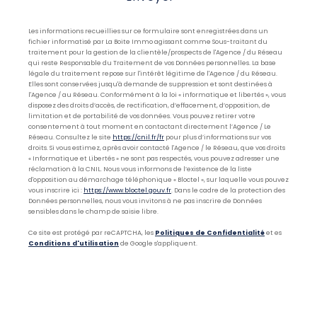
Les informations recueillies sur ce formulaire sont enregistrées dans un
fichier informatisé par La Boite Immo agissant comme Sous-traitant du
traitement pour la gestion de la clientèle/prospects de l'Agence / du Réseau
qui reste Responsable du Traitement de vos Données personnelles. La base
légale du traitement repose sur l'intérêt légitime de l'Agence / du Réseau.
Elles sont conservées jusqu'à demande de suppression et sont destinées à
l'Agence / au Réseau. Conformément à la loi « informatique et libertés », vous
disposez des droits d’accès, de rectification, d’effacement, d’opposition, de
limitation et de portabilité de vos données. Vous pouvez retirer votre
consentement à tout moment en contactant directement l’Agence / Le
Réseau. Consultez le site
https://cnil.fr/fr
pour plus d’informations sur vos
droits. Si vous estimez, après avoir contacté l'Agence / le Réseau, que vos droits
« Informatique et Libertés » ne sont pas respectés, vous pouvez adresser une
réclamation à la CNIL. Nous vous informons de l’existence de la liste
d'opposition au démarchage téléphonique « Bloctel », sur laquelle vous pouvez
vous inscrire ici :
https://www.bloctel.gouv.fr
. Dans le cadre de la protection des
Données personnelles, nous vous invitons à ne pas inscrire de Données
sensibles dans le champ de saisie libre.
Ce site est protégé par reCAPTCHA, les
Politiques de Confidentialité
et es
Conditions d'utilisation
de Google s'appliquent.