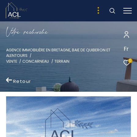
V
o
r
e
r
e
c
e
c
e
Fr
AGENCE IMMOBILIÈRE EN BRETAGNE, BAIE DE QUIBERON ET
ALENTOURS
0
VENTE
CONCARNEAU
TERRAIN
Retour