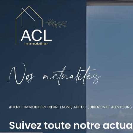
N
o
a
c
t
u
a
i
é
s
AGENCE IMMOBILIÈRE EN BRETAGNE, BAIE DE QUIBERON ET ALENTOURS
Suivez toute notre actua