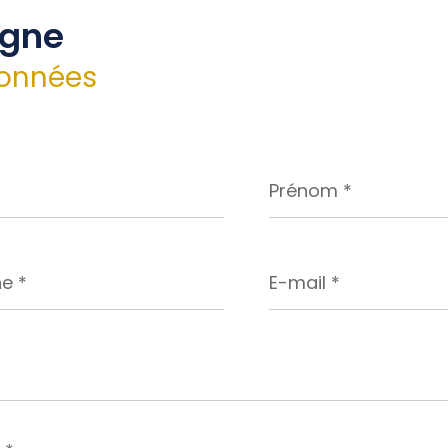
igne
onnées
Prénom
*
E-
mail
*