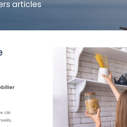
rs articles
e
bilier
e clé
seils,