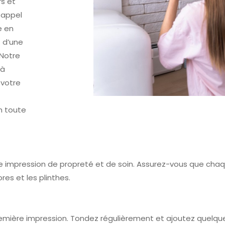
s et
e appel
e en
t d’une
 Notre
 à
 votre
n toute
 impression de propreté et de soin. Assurez-vous que chaqu
es et les plinthes.
mière impression. Tondez régulièrement et ajoutez quelques