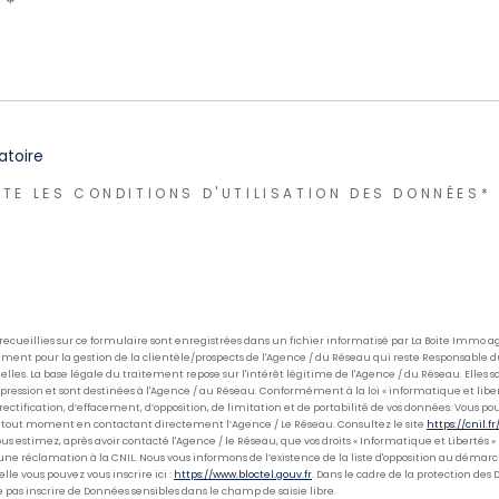
atoire
TE LES CONDITIONS D'UTILISATION DES DONNÉES*
 recueillies sur ce formulaire sont enregistrées dans un fichier informatisé par La Boite Immo
ement pour la gestion de la clientèle/prospects de l'Agence / du Réseau qui reste Responsable 
les. La base légale du traitement repose sur l'intérêt légitime de l'Agence / du Réseau. Elles s
ssion et sont destinées à l'Agence / au Réseau. Conformément à la loi « informatique et libert
 rectification, d’effacement, d’opposition, de limitation et de portabilité de vos données. Vous po
out moment en contactant directement l’Agence / Le Réseau. Consultez le site
https://cnil.fr/
 vous estimez, après avoir contacté l'Agence / le Réseau, que vos droits « Informatique et Libertés »
une réclamation à la CNIL. Nous vous informons de l’existence de la liste d'opposition au déma
uelle vous pouvez vous inscrire ici :
https://www.bloctel.gouv.fr
. Dans le cadre de la protection des
e pas inscrire de Données sensibles dans le champ de saisie libre.