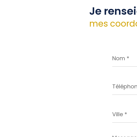
Je rense
mes coord
Nom
*
Téléphone
*
Ville
*
Message