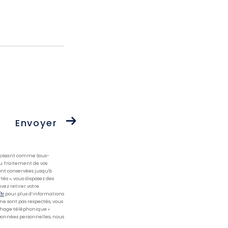
Envoyer
 agissant comme Sous-
du Traitement de vos
ont conservées jusqu'à
és », vous disposez des
uvez retirer votre
fr
pour plus d’informations
 ne sont pas respectés, vous
rchage téléphonique «
 Données personnelles, nous