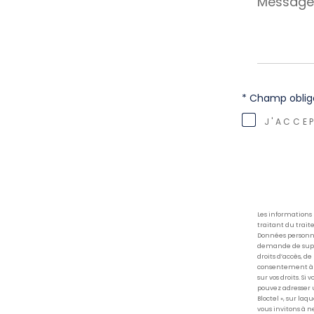
*
* Champ oblig
J'ACCEP
Les informations
traitant du trait
Données personnel
demande de suppre
droits d’accès, de
consentement à t
sur vos droits. Si
pouvez adresser 
Bloctel », sur laq
vous invitons à n