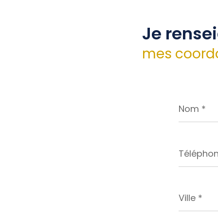
Je rense
mes coord
Nom
*
Téléphone
*
Ville
*