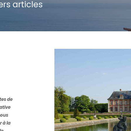
rs articles
tes de
iative
sous
 à la
le