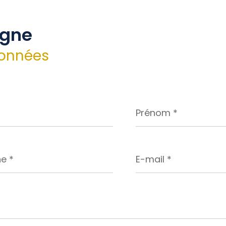
igne
onnées
Prénom
*
E-
mail
*