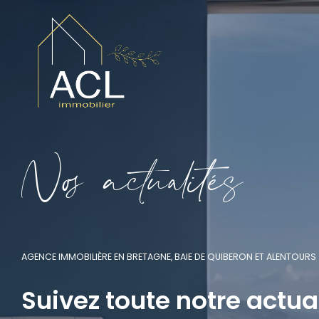
N
o
a
c
t
u
a
i
é
s
AGENCE IMMOBILIÈRE EN BRETAGNE, BAIE DE QUIBERON ET ALENTOURS
Suivez toute notre actua