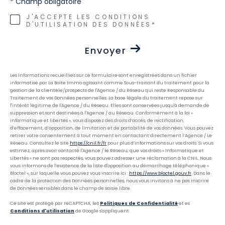
* Champ obligatoire
J'ACCEPTE LES CONDITIONS
D'UTILISATION DES DONNÉES*
Envoyer
Les informations recueillies sur ce formulaire sont enregistrées dans un fichier
informatisé par La Boite Immo agissant comme Sous-traitant du traitement pour la
gestion de la clientèle/prospects de l'Agence / du Réseau qui reste Responsable du
Traitement de vos Données personnelles. La base légale du traitement repose sur
l'intérêt légitime de l'Agence / du Réseau. Elles sont conservées jusqu'à demande de
suppression et sont destinées à l'Agence / au Réseau. Conformément à la loi «
informatique et libertés », vous disposez des droits d’accès, de rectification,
d’effacement, d’opposition, de limitation et de portabilité de vos données. Vous pouvez
retirer votre consentement à tout moment en contactant directement l’Agence / Le
Réseau. Consultez le site
https://cnil.fr/fr
pour plus d’informations sur vos droits. Si vous
estimez, après avoir contacté l'Agence / le Réseau, que vos droits « Informatique et
Libertés » ne sont pas respectés, vous pouvez adresser une réclamation à la CNIL. Nous
vous informons de l’existence de la liste d'opposition au démarchage téléphonique «
Bloctel », sur laquelle vous pouvez vous inscrire ici :
https://www.bloctel.gouv.fr
. Dans le
cadre de la protection des Données personnelles, nous vous invitons à ne pas inscrire
de Données sensibles dans le champ de saisie libre.
Ce site est protégé par reCAPTCHA, les
Politiques de Confidentialité
et es
Conditions d'utilisation
de Google s'appliquent.