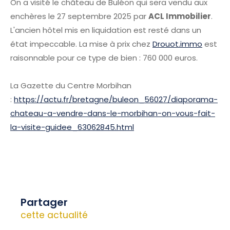
On a visité le château de Buléon qui sera vendu aux
enchères le 27 septembre 2025 par
ACL Immobilier
.
L'ancien hôtel mis en liquidation est resté dans un
état impeccable. La mise à prix chez
Drouot.immo
est
raisonnable pour ce type de bien : 760 000 euros.
La Gazette du Centre Morbihan
:
https://actu.fr/bretagne/buleon_56027/diaporama-
chateau-a-vendre-dans-le-morbihan-on-vous-fait-
la-visite-guidee_63062845.html
Partager
cette actualité