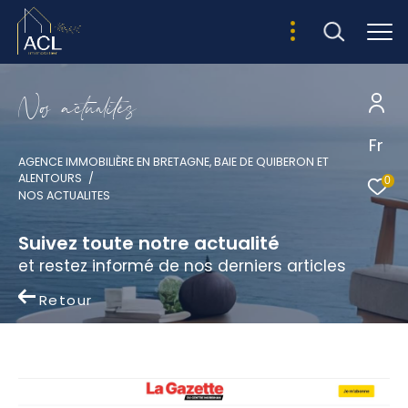
N
o
a
c
t
u
a
i
é
s
Fr
AGENCE IMMOBILIÈRE EN BRETAGNE, BAIE DE QUIBERON ET
ALENTOURS
0
NOS ACTUALITES
Suivez toute notre actualité
et restez informé de nos derniers articles
Retour